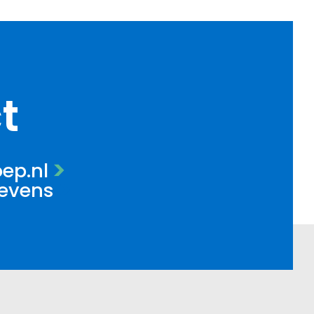
t
ep.nl
gevens