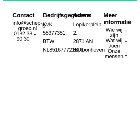
Contact
Bedrijfsgegevens
Adres
Meer
informatie
info@schep-
KvK
Lopikerplein
groep.nl
Wie wij
55377351
2,
0182 38
zijn
90 30
Wat wij
BTW
2871 AN
doen
NL851677721B01
Schoonhoven
Onze
mensen